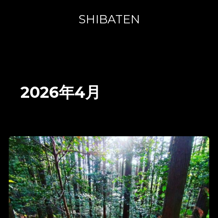
内
容
SHIBATEN
を
ス
キ
ッ
プ
2026年4月