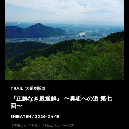
TRAIL
大峯奥駈道
,
『正解なき最適解』 〜奥駈への道 第七
回〜
SHIBATEN
/
2026-04-18
【失敗という発見】 補給エネルギーの内