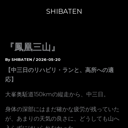
内
容
SHIBATEN
を
ス
キ
ッ
プ
『鳳凰三山』
By
SHIBATEN
/
2026-05-20
【中三日のリハビリ・ランと、高所への適
応】
大峯奥駈道150kmの縦走から、中三日。
身体の深部にはまだ確かな疲労が残っていた
が、あまりの天気の良さに、どうしても山へ